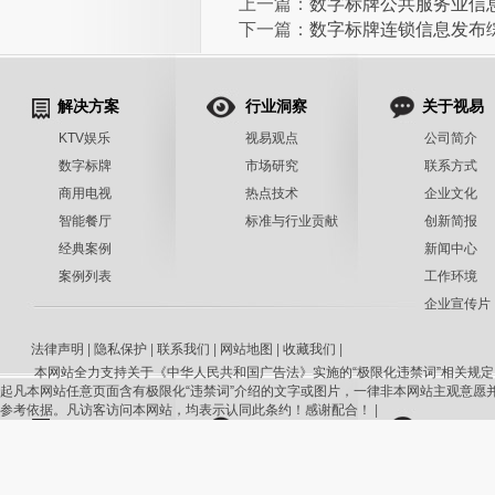
上一篇：
数字标牌公共服务业信
下一篇：
数字标牌连锁信息发布
解决方案
行业洞察
关于视易
KTV娱乐
视易观点
公司简介
数字标牌
市场研究
联系方式
商用电视
热点技术
企业文化
智能餐厅
标准与行业贡献
创新简报
经典案例
新闻中心
案例列表
工作环境
企业宣传片
法律声明
|
隐私保护
|
联系我们
|
网站地图
|
收藏我们
|
本网站全力支持关于《中华人民共和国广告法》实施的“极限化违禁词”相关规定
起凡本网站任意页面含有极限化“违禁词”介绍的文字或图片，一律非本网站主观意愿
参考依据。凡访客访问本网站，均表示认同此条约！感谢配合！
|