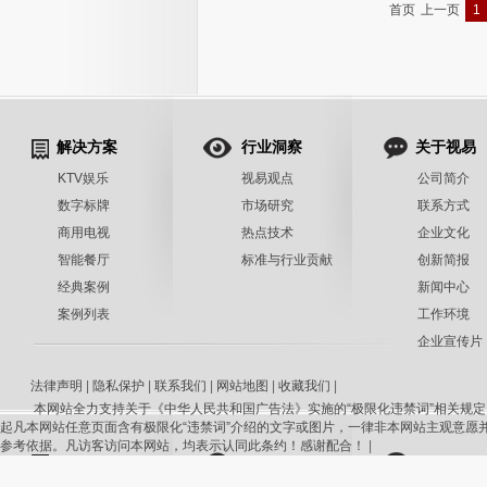
首页
上一页
1
解决方案
行业洞察
关于视易
KTV娱乐
视易观点
公司简介
数字标牌
市场研究
联系方式
商用电视
热点技术
企业文化
智能餐厅
标准与行业贡献
创新简报
经典案例
新闻中心
案例列表
工作环境
企业宣传片
法律声明
|
隐私保护
|
联系我们
|
网站地图
|
收藏我们
|
本网站全力支持关于《中华人民共和国广告法》实施的“极限化违禁词”相关规定
起凡本网站任意页面含有极限化“违禁词”介绍的文字或图片，一律非本网站主观意愿
参考依据。凡访客访问本网站，均表示认同此条约！感谢配合！
|