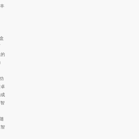
丰
盒
而
主的
功
功
安卓
的成
和智
随
在智