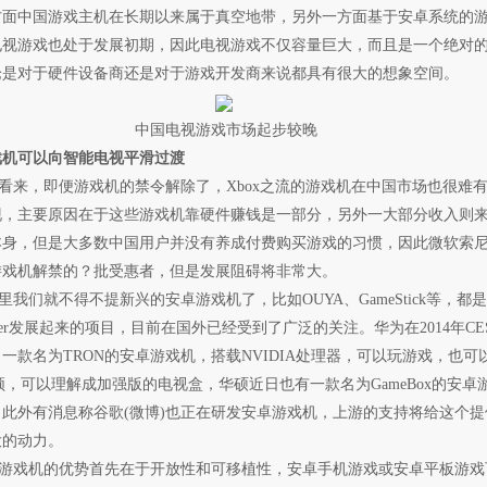
方面中国游戏主机在长期以来属于真空地带，另外一方面基于安卓系统的
电视游戏也处于发展初期，因此电视游戏不仅容量巨大，而且是一个绝对
论是对于硬件设备商还是对于游戏开发商来说都具有很大的想象空间。
中国电视游戏市场起步较晚
戏机可以向智能电视平滑过渡
来，即便游戏机的禁令解除了，Xbox之流的游戏机在中国市场也很难
现，主要原因在于这些游戏机靠硬件赚钱是一部分，另外一大部分收入则
本身，但是大多数中国用户并没有养成付费购买游戏的习惯，因此微软索
游戏机解禁的？批受惠者，但是发展阻碍将非常大。
们就不得不提新兴的安卓游戏机了，比如OUYA、GameStick等，都
starter发展起来的项目，目前在国外已经受到了广泛的关注。华为在2014年CE
一款名为TRON的安卓游戏机，搭载NVIDIA处理器，可以玩游戏，也可
频，可以理解成加强版的电视盒，华硕近日也有一款名为GameBox的安卓
此外有消息称谷歌(微博)也正在研发安卓游戏机，上游的支持将给这个提
大的动力。
戏机的优势首先在于开放性和可移植性，安卓手机游戏或安卓平板游戏