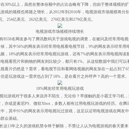
在30%以上，虽然在整体份额中的占比会略有下降，但由于整体规模的扩
游戏的规模也将随之增长，从2012年到2016年，电视游戏市场规模将分
美元、254亿美元、262亿美元、270亿美元和279亿美元。
电视游戏市场规模持续增长
8558名网友参与了腾讯数码关于游戏电视的调查，在被问及经常用电视
候，其中56%的网友表示经常用电视看电视节目，9%的网友表示经常用
频，18%的网友表示经常用电视玩游戏，还有7%的网友表示用电视阅读
用电视看照片和购物的网友则比较少，都只有1%。从这组数据中我们可以
视看片仍然是？需求，看电视节目和看网络视频的网友加在一起占到了65
但是玩游戏这一需求也占到了18%，是在看片之外呼声？高的一个需求。
18%网友经常用电视玩游戏
玩游戏对于很多人来说并不陌生，无论你？早接触的是小霸王学习机，
，亦或是索尼PS、微软Xbox，多数人都有过用电视玩游戏的经历。在腾
中，其中91%的网友表示用电视玩过游戏，这足以证明电视游戏在网友中
的群众基础。
达13年之久的游戏机禁令终于解除，不禁让人认为电视游戏的春天要来