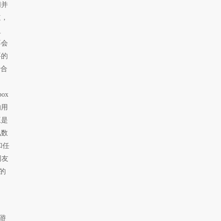
间并
道，
盈
不会
要的
折合
ox
的用
王是
讯数
和任
网友
的
游