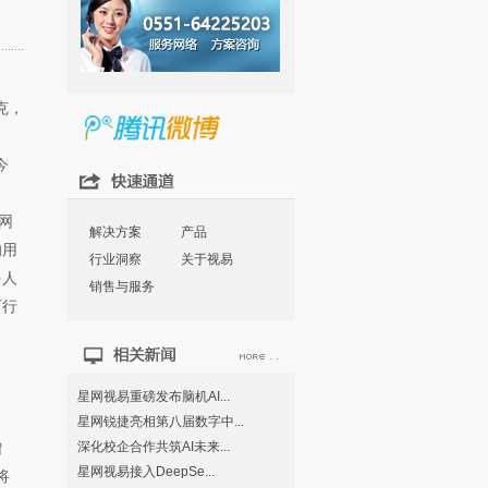
克，
今
网
解决方案
产品
的用
行业洞察
关于视易
多人
销售与服务
可行
星网视易重磅发布脑机AI...
星网锐捷亮相第八届数字中...
深化校企合作共筑AI未来...
增
星网视易接入DeepSe...
将