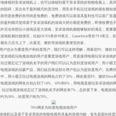
便地移植到安卓游戏机上，也可以移植到基于安卓系统的智能电视上，其
大的阻碍；其次在于盈利模式的灵活性，用安卓手机玩过游戏的朋友都知
戏有些是收费的有些则是免费的，免费游戏可以靠道具盈利也可以靠广告
活的盈利模式使得基于安卓游戏机的游戏大部分都是免费的，即便收费也
此外无论你想玩小游戏还是大游戏，安卓游戏机都能够较好的满足；更重
游戏机都比较便宜，比如OUYA售价99美元，GameStick售价79.9美元，
比都在几百元上下，比索尼、微软等游戏机要便宜的多。
户也分为重度用户和轻度用户，我们可以这样理解，用索尼PS、微软Xb
天堂游戏机玩电视游戏的用户是重度游戏用户，而直接用电视玩安卓游戏
及玩过都忘记了游戏机名字的用户我们可以认为是轻度游戏用户，而小霸
友电视游戏的启蒙产品，我们姑且将这部分用户也认为是轻度用户。在腾
中，用小霸王玩过电视游戏的网友占到了50%，网友索尼PS、微软Xbox
电视游戏的网友分别占到了14%、10%和6%，用电视直接玩安卓游戏的
，玩过电视游戏但忘记了游戏机名字的网友有7%，总的算下来，电视游戏
约为30%，轻度用户则为70%。
70%网友为轻度电视游戏用户
戏机以及基于安卓系统的智能电视所具备的游戏功能，首先是面向轻度