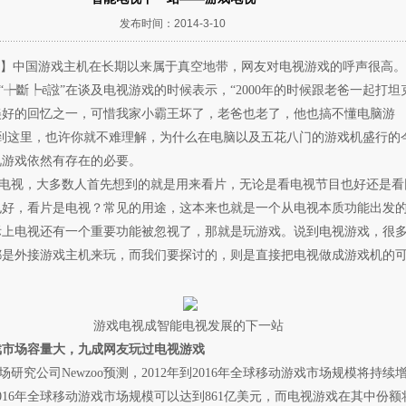
发布时间：2014-3-10
】中国游戏主机在长期以来属于真空地带，网友对电视游戏的呼声很高。
斷┡ē誸”在谈及电视游戏的时候表示，“2000年的时候跟老爸一起打坦
美好的回忆之一，可惜我家小霸王坏了，老爸也老了，他也搞不懂电脑游
看到这里，也许你就不难理解，为什么在电脑以及五花八门的游戏机盛行的
视游戏依然有存在的必要。
视，大多数人首先想到的就是用来看片，无论是看电视节目也好还是看
也好，看片是电视？常见的用途，这本来也就是一个从电视本质功能出发
际上电视还有一个重要功能被忽视了，那就是玩游戏。说到电视游戏，很
都是外接游戏主机来玩，而我们要探讨的，则是直接把电视做成游戏机的
游戏电视成智能电视发展的下一站
戏市场容量大，九成网友玩过电视游戏
究公司Newzoo预测，2012年到2016年全球移动游戏市场规模将持续
016年全球移动游戏市场规模可以达到861亿美元，而电视游戏在其中份额