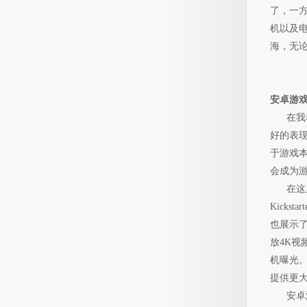
了，一
机以及
海，无
安卓游
在我看
好的表
于游戏
会成为
在这里我
Kick
也展示了
放4K视
机曝光。
提供更
安卓游