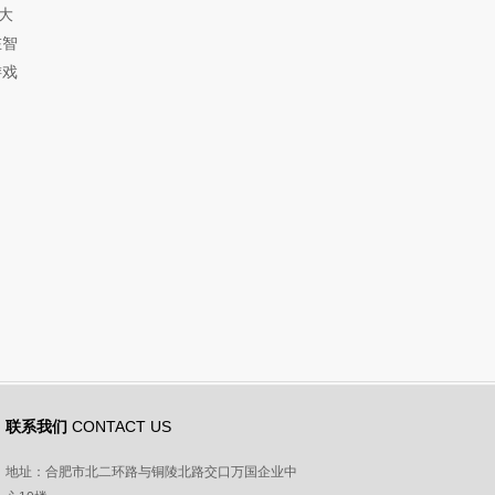
大
在智
游戏
联系我们
CONTACT US
地址：合肥市北二环路与铜陵北路交口万国企业中