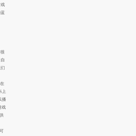
游戏
的蓝
有很
来自
尼们
是在
S上
以播
游戏
供
可