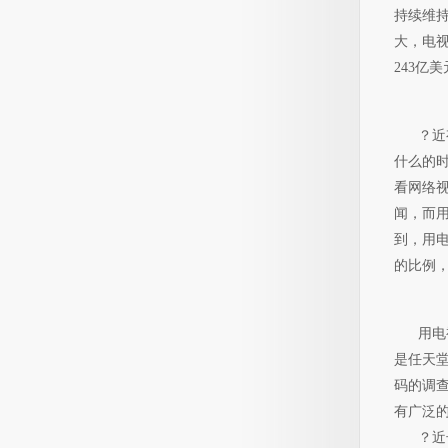
持续维持
大，电视
243亿
？近有
什么的时
看网络视
闻，而
到，用电
的比例，
用电视
是任天堂
码的调查
有广泛
？近长