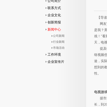
公司简介
联系方式
企业文化
【导读
创新简报
网友“┾
新闻中心
是我？
公司新闻
戏！”
行业新闻
天，电
市场活动
提及电
工作环境
络视频
途，实
企业宣传片
想到的
性。
电视游
据市场研
长，到2