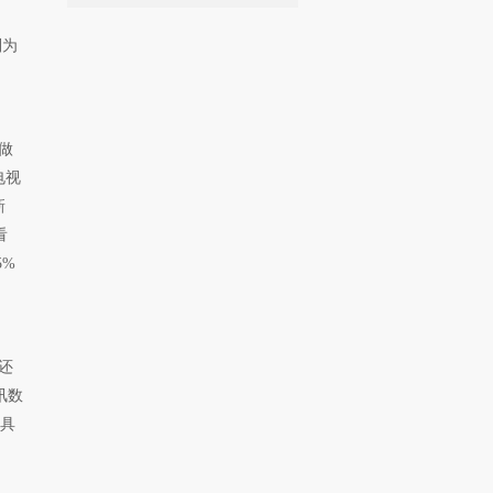
别为
做
电视
新
看
%
还
讯数
具