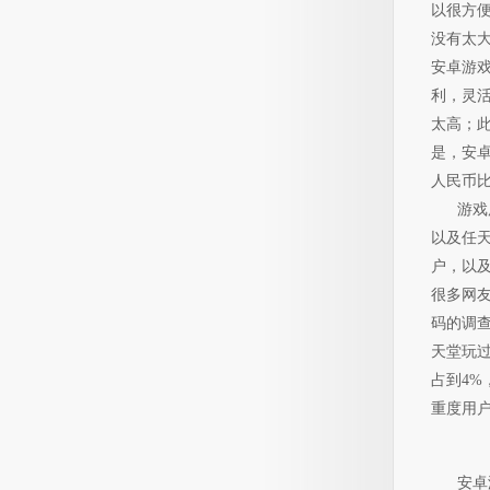
以很方
没有太
安卓游
利，灵
太高；
是，安卓
人民币
游戏用
以及任
户，以
很多网
码的调查
天堂玩过
占到4%
重度用户
安卓游