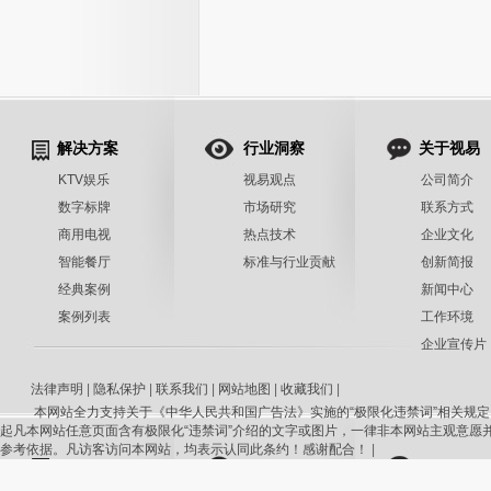
解决方案
行业洞察
关于视易
KTV娱乐
视易观点
公司简介
数字标牌
市场研究
联系方式
商用电视
热点技术
企业文化
智能餐厅
标准与行业贡献
创新简报
经典案例
新闻中心
案例列表
工作环境
企业宣传片
法律声明
|
隐私保护
|
联系我们
|
网站地图
|
收藏我们
|
本网站全力支持关于《中华人民共和国广告法》实施的“极限化违禁词”相关规定
起凡本网站任意页面含有极限化“违禁词”介绍的文字或图片，一律非本网站主观意愿
参考依据。凡访客访问本网站，均表示认同此条约！感谢配合！
|